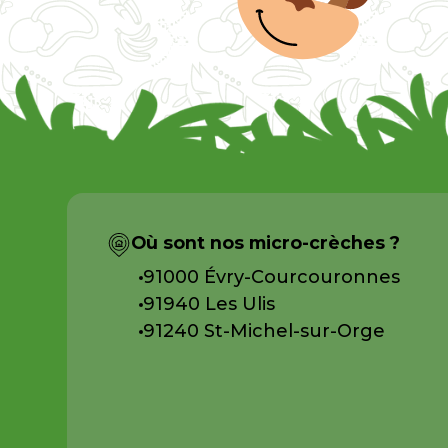
Où sont nos micro-crèches ?
91000 Évry-Courcouronnes
91940 Les Ulis
91240 St-Michel-sur-Orge