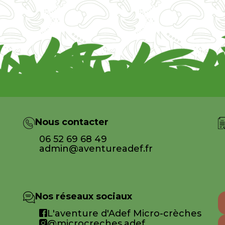
Nous contacter
06 52 69 68 49
admin@aventureadef.fr
Nos réseaux sociaux
L'aventure d'Adef Micro-crèches
@microcreches.adef