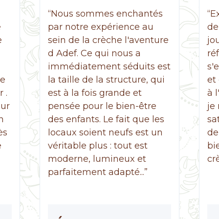
“Nous sommes enchantés
“E
e
par notre expérience au
de
e
sein de la crèche l'aventure
jo
d Adef. Ce qui nous a
ré
immédiatement séduits est
s'
re
la taille de la structure, qui
et
 .
est à la fois grande et
à 
our
pensée pour le bien-être
je
n
des enfants. Le fait que les
sa
ès
locaux soient neufs est un
de
e
véritable plus : tout est
bi
moderne, lumineux et
cr
parfaitement adapté...”