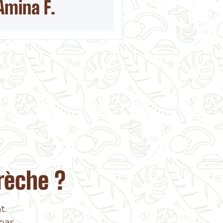
Amina F.
rèche ?
t.
pas.