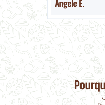
Angele E.
Pourqu
C
Pou