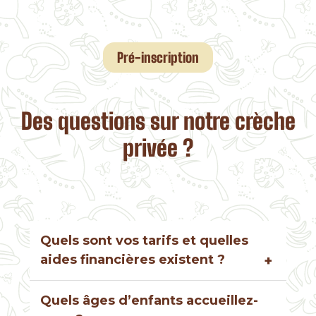
Pré-inscription
Des questions sur notre crèche
privée ?
Quels sont vos tarifs et quelles
aides financières existent ?
Nos tarifs varient selon l’âge de l’enfant
Quels âges d’enfants accueillez-
et le nombre de jours. Des aides