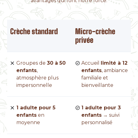
avantages qui font notre force.
Crèche standard
Micro-crèche
privée
Groupes de
30 à 50
Accueil
limité à 12
enfants
,
enfants
, ambiance
atmosphère plus
familiale et
impersonnelle
bienveillante
1 adulte pour 5
1 adulte pour 3
enfants
en
enfants
→ suivi
moyenne
personnalisé